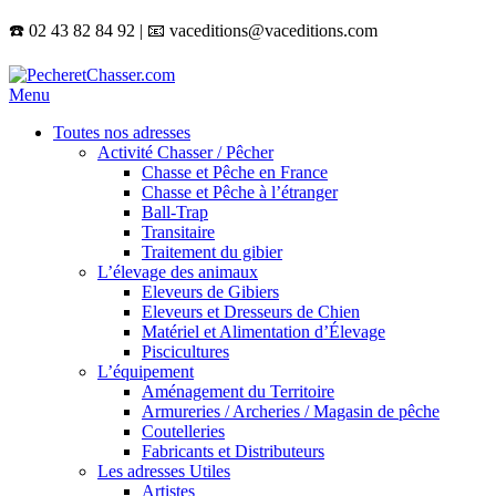
☎️ 02 43 82 84 92 | 📧 vaceditions@vaceditions.com
Menu
Toutes nos adresses
Activité Chasser / Pêcher
Chasse et Pêche en France
Chasse et Pêche à l’étranger
Ball-Trap
Transitaire
Traitement du gibier
L’élevage des animaux
Eleveurs de Gibiers
Eleveurs et Dresseurs de Chien
Matériel et Alimentation d’Élevage
Piscicultures
L’équipement
Aménagement du Territoire
Armureries / Archeries / Magasin de pêche
Coutelleries
Fabricants et Distributeurs
Les adresses Utiles
Artistes