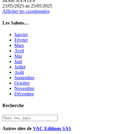
44300 NANTES
23/05/2025 au 25/05/2025
Afficher les coordonnées
Les Salons…
Janvier
Février
Mars
Avril
Mai
Juin
Juillet
Août
Septembre
Octobre
Novembre
Décembre
Recherche
Autres sites de
VAC Editions SAS