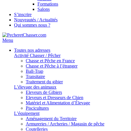
Formations
Salons
S’inscrire
Nouveautés / Actualités
Qui sommes nous ?
Menu
Toutes nos adresses
Activité Chasser / Pêcher
Chasse et Pêche en France
Chasse et Pêche à l’étranger
Ball-Trap
Transitaire
Traitement du gibier
L’élevage des animaux
Eleveurs de Gibiers
Eleveurs et Dresseurs de Chien
Matériel et Alimentation d’Élevage
Piscicultures
L’équipement
Aménagement du Territoire
Armureries / Archeries / Magasin de pêche
Coutelleries